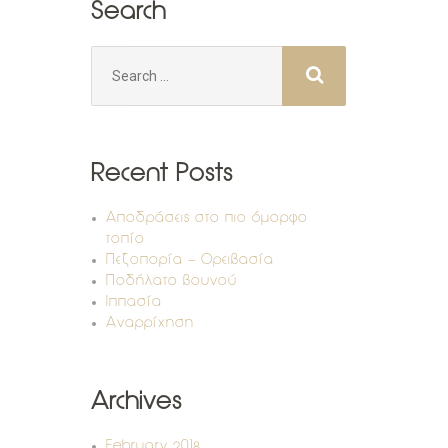
Search
Search
for:
Recent Posts
Αποδράσεις στο πιο όμορφο
τοπίο
Πεζοπορία – Ορειβασία
Ποδήλατο βουνού
Ιππασία
Αναρρίχηση
Archives
February 2018