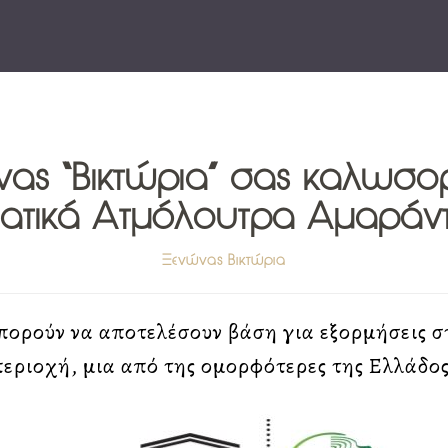
ας “Βικτώρια” σας καλωσορ
ματικά Ατμόλουτρα Αμαράν
Ξενώνας Βικτώρια
πορούν να αποτελέσουν βάση για εξορμήσεις σ
περιοχή, μια από της ομορφότερες της Ελλάδος