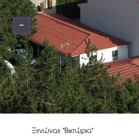
Ξενώνας “Βικτώρια”