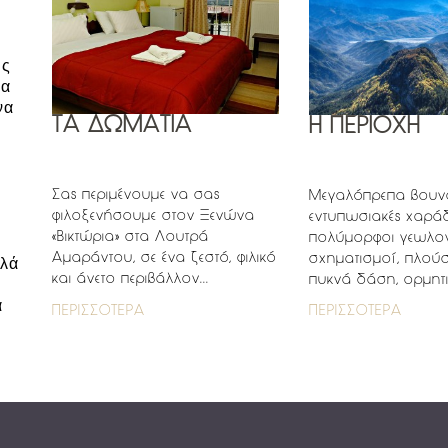
ής
ια
να
ΤΑ ΔΩΜΑΤΙΑ
Η ΠΕΡΙΟΧΗ
Σας περιμένουμε να σας
Μεγαλόπρεπα βουν
φιλοξενήσουμε στον Ξενώνα
εντυπωσιακές χαράδ
«Βικτώρια» στα Λουτρά
πολύμορφοι γεωλογ
Αμαράντου, σε ένα ζεστό, φιλικό
σχηματισμοί, πλούσ
λλά
και άνετο περιβάλλον...
πυκνά δάση, ορμητικ
ά
ΠΕΡΙΣΣΟΤΕΡΑ
ΠΕΡΙΣΣΟΤΕΡΑ