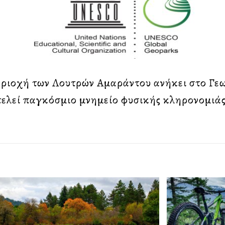
εριοχή των Λουτρών Αμαράντου ανήκει στο Γε
τελεί παγκόσμιο μνημείο φυσικής κληρονομιά