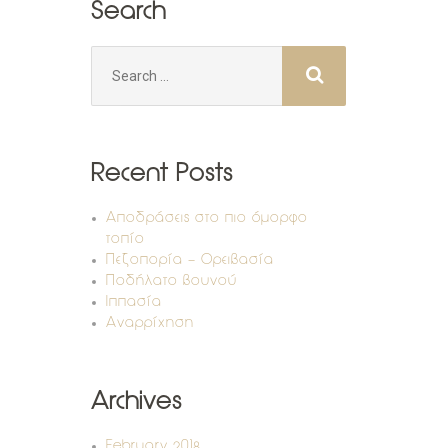
Search
Search
for:
Recent Posts
Αποδράσεις στο πιο όμορφο
τοπίο
Πεζοπορία – Ορειβασία
Ποδήλατο βουνού
Ιππασία
Αναρρίχηση
Archives
February 2018