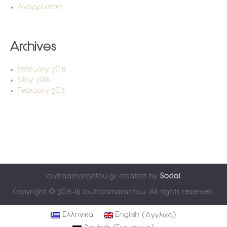
Αναρρίχηση
Archives
February 2018
May 2016
February 2016
loutraamarantou.gr created by
Social
.
Copyright © 2016-18 loutraamarantou. All rights reserved.
(
)
Ελληνικα
English
Αγγλικα