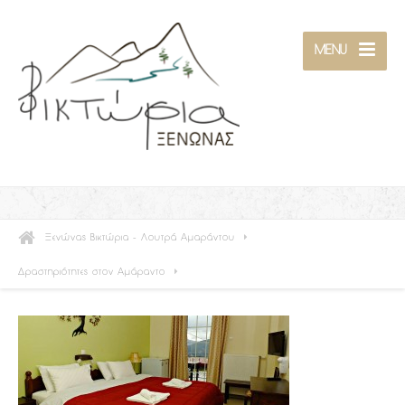
MENU
Ξενώνας Βικτώρια - Λουτρά Αμαράντου
Δραστηριότητες στον Αμάραντο